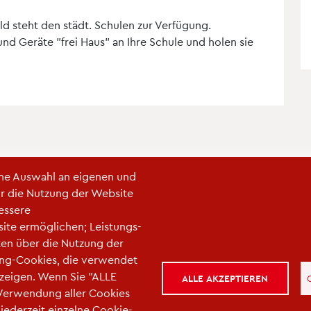
ld steht den städt. Schulen zur Verfügung.
nd Geräte "frei Haus" an Ihre Schule und holen sie
ine Auswahl an eigenen und
ür die Nutzung der Website
bessere
gen
|
Kontakt
|
Kontaktieren Sie uns
ite ermöglichen; Leistungs-
en über die Nutzung der
ting-Cookies, die verwendet
zeigen. Wenn Sie "ALLE
ALLE AKZEPTIEREN
 Verwendung aller Cookies
jederzeit einzelne Cookie-