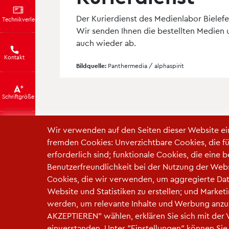
Der Kurierdienst des Medienlabor Bielefe
Technikverleih
Wir senden Ihnen die bestellten Medien u
auch wieder ab.
Kontakt
Bildquelle:
Panthermedia / alphaspirit
Schriftgröße
Wir verwenden auf den Seiten dieser Website e
Kontrast
fremden Cookies: Unverzichtbare Cookies, die f
erforderlich sind; funktionale Cookies, die eine 
Fußzeile
Impressum
|
Datenschutz
|
Cookie-Einstellun
Benutzerfreundlichkeit bei der Nutzung der Webs
Cookies, die wir verwenden, um aggregierte Dat
Website und Statistiken zu erstellen; und Marke
werden, um relevante Inhalte und Werbung anzu
AKZEPTIEREN" wählen, erklären Sie sich mit der
einverstanden. Unter "Einstellungen" können Sie 