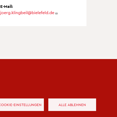
E-Mail:
joerg.klingbeil@bielefeld.de
COOKIE-EINSTELLUNGEN
ALLE ABLEHNEN