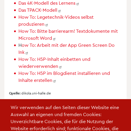
Das 4K-Modell des
Lernens
Das
TPACK-Modell
How To: Legetechnik-Videos selbst
produzieren
How To: Bitte barrierearm! Textdokumente mit
Microsoft
Word
H
ow To: Arbeit mit der App Green Screen Do
Ink
How To: H5P-Inhalt einbetten und
wiederverwenden
How To: H5P im Blogdienst installieren und
Inhalte
erstellen
Quelle:
dikola.uni-halle.de
Wir verwenden auf den Seiten dieser Website eine
Auswahl an eigenen und fremden Cookies:
Unverzichtbare Cookies, die für die Nutzung der
Website erforderlich sind; funktionale Cookies, die
Links