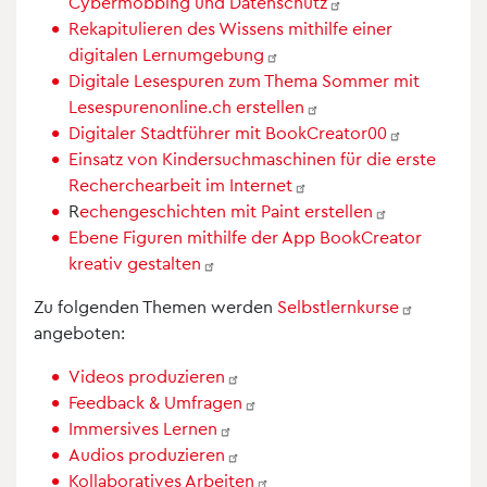
Cybermobbing und
Datenschutz
Rekapitulieren des Wissens mithilfe einer
digitalen
Lernumgebung
Digitale Lesespuren zum Thema Sommer mit
Lesespurenonline.ch
erstellen
Digitaler Stadtführer mit
BookCreator00
Einsatz von Kindersuchmaschinen für die erste
Recherchearbeit im
Internet
R
echengeschichten mit Paint
erstellen
Ebene Figuren mithilfe der App BookCreator
kreativ
gestalten
Zu folgenden Themen werden
Selbstlernkurse
angeboten:
Videos
produzieren
Feedback &
Umfragen
Immersives
Lernen
Audios
produzieren
Kollaboratives
Arbeiten