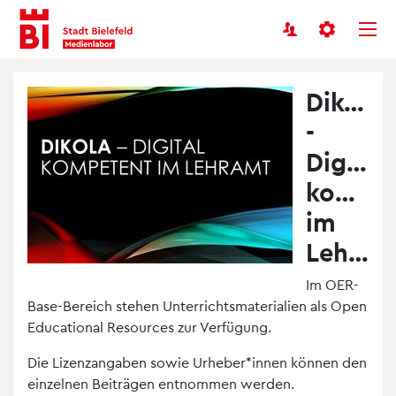
Benutzermenü
Inhalt
Menü
anspringen
anspringen
DikoLa
-
Digital
kompet
im
Lehramt
Im OER-
Base-Bereich stehen Unterrichtsmaterialien als Open
Educational Resources zur Verfügung.
Die Lizenzangaben sowie Urheber*innen können den
einzelnen Beiträgen entnommen werden.