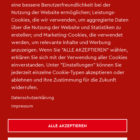
eine bessere Benutzerfreundlichkeit bei der
Nutzung der Website ermöglichen; Leistungs-
DikoLa -
OER-Base
Cookies, die wir verwenden, um aggregierte Daten
DikoLa - OER-Base
(Unterrichtsideen)
über die Nutzung der Website und Statistiken zu
DikoLa - OER-Base
(Selbstlernkurse)
erstellen; und Marketing-Cookies, die verwendet
DikoLa - OER-Base
(Erklärvideos)
werden, um relevante Inhalte und Werbung
anzuzeigen. Wenn Sie "ALLE AKZEPTIEREN" wählen,
erklären Sie sich mit der Verwendung aller Cookies
einverstanden. Unter "Einstellungen" können Sie
jederzeit einzelne Cookie-Typen akzeptieren oder
ablehnen und Ihre Zustimmung für die Zukunft
widerrufen.
Fußzeile
Datenschutzerklärung
Impressum
|
Datenschutz
|
Cookie-Einstellungen
|
Kontakt
|
Kontaktieren Sie uns
Impressum
ALLE AKZEPTIEREN