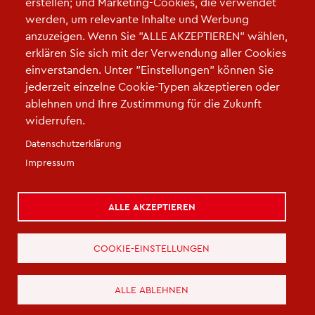
erstellen; und Marketing-Cookies, die verwendet
einladung_internet-abc_2025.pdf
werden, um relevante Inhalte und Werbung
anzuzeigen. Wenn Sie "ALLE AKZEPTIEREN" wählen,
erklären Sie sich mit der Verwendung aller Cookies
einverstanden. Unter "Einstellungen" können Sie
jederzeit einzelne Cookie-Typen akzeptieren oder
ablehnen und Ihre Zustimmung für die Zukunft
widerrufen.
Fußzeile
Datenschutzerklärung
Impressum
|
Datenschutz
|
Cookie-Einstellungen
|
Kontakt
|
Kontaktieren Sie uns
Impressum
ALLE AKZEPTIEREN
COOKIE-EINSTELLUNGEN
ALLE ABLEHNEN