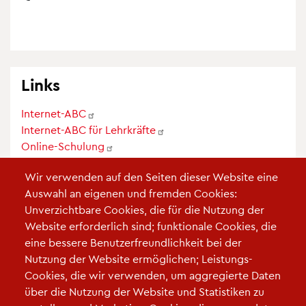
Links
Internet-ABC
Internet-ABC für
Lehrkräfte
Online-Schulung
Lernmodule
Wir verwenden auf den Seiten dieser Website eine
Unterrichtsmaterialien
Auswahl an eigenen und fremden Cookies:
Mediennutzungsvertrag
Unverzichtbare Cookies, die für die Nutzung der
Praxishilfen
Website erforderlich sind; funktionale Cookies, die
eine bessere Benutzerfreundlichkeit bei der
Nutzung der Website ermöglichen; Leistungs-
Cookies, die wir verwenden, um aggregierte Daten
Downloads
über die Nutzung der Website und Statistiken zu